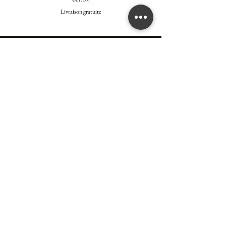
€4,199.00
Livraison gratuite
Rejoindre le Club Privilège
Rejoignez notre liste de diffusion et profitez
d'offres spéciales réservées à nos abonnés.
Saisissez votre e-mail ici
S'inscrire