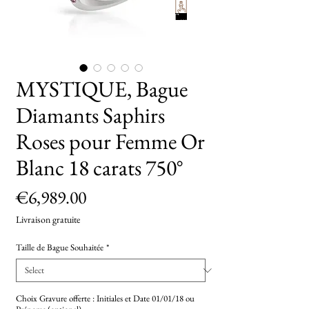
TryOn
MYSTIQUE, Bague
Diamants Saphirs
Roses pour Femme Or
Blanc 18 carats 750°
Price
€6,989.00
Livraison gratuite
Taille de Bague Souhaitée
*
Choix Gravure offerte : Initiales et Date 01/01/18 ou