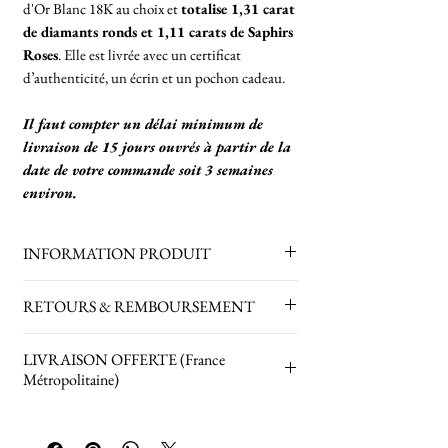
d'Or Blanc 18K au choix et
totalise 1,31 carat
de diamants ronds et 1,11 carats de Saphirs
Roses
. Elle est livrée avec un certificat
d’authenticité, un écrin et un pochon cadeau.
Il faut compter un délai minimum de
livraison de 15 jours ouvrés à partir de la
date de votre commande soit 3 semaines
environ.
INFORMATION PRODUIT
diamants ronds : 1.31 carats / clarté SI /
RETOURS & REMBOURSEMENT
couleur H - I
saphirs : 1,11 carat / AAA / roses
Retours sur les bijoux fait sur mesure ne
LIVRAISON OFFERTE (France
Poids de la bague : +/- 8,15 grammes (en
sont pas acceptés.
Métropolitaine)
fonction de la taille choisie)
Retours acceptés pendant 30 jours
uniquement sur les produits achetés en
La Livraison est offerte pour tout
stock (veuillez nous contacter pour
envoi en France Métropolitaine
.