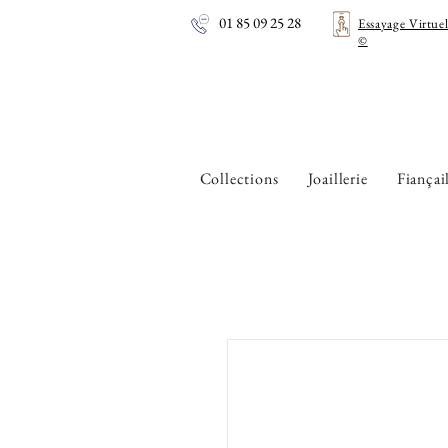
01 85 09 25 28
Essayage Virtue
©
Collections
Joaillerie
Fiançai