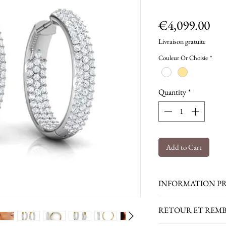
Pri
€4,099.00
Livraison gratuite
Couleur Or Choisie
*
Quantity
*
Add to Cart
INFORMATION P
Diamants ronds : 1.0
RETOUR ET REM
Poids de la bague :