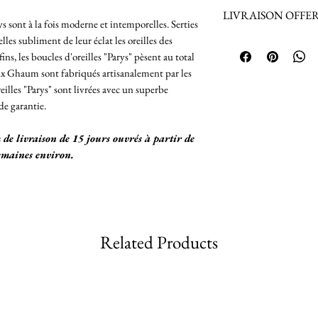
taille choisie)
Retours sur les bij
LIVRAISON OFFERTE 
Fermeture des Boucl
acceptés.
s sont à la fois moderne et intemporelles. Serties
Retours acceptés p
les subliment de leur éclat les oreilles des
La Livraison est 
produits achetés en
, les boucles d'oreilles "Parys" pèsent au total
France Métropol
connaître les condi
ux Ghaum sont fabriqués artisanalement par les
Envoi du Colis 
Remboursement du b
reilles "Parys" sont livrées avec un superbe
assurance jusq
 de garantie.
Pour une livrai
nous.
de livraison de 15 jours ouvrés à partir de
emaines environ.
Livraison vers 
Envoi du Colis 
24h/48h/72h
Nous vous comm
après envoi de v
Related Products