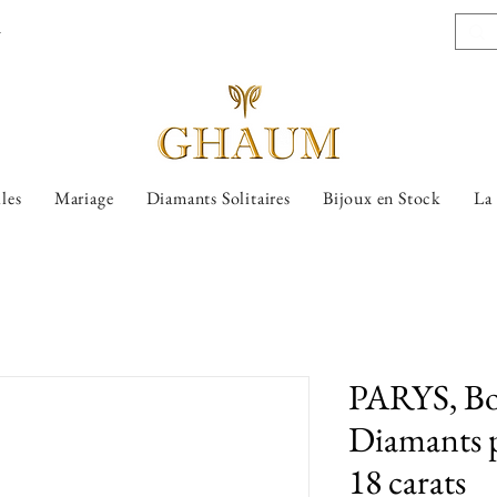
l
lles
Mariage
Diamants Solitaires
Bijoux en Stock
La
PARYS, Bou
Diamants 
18 carats