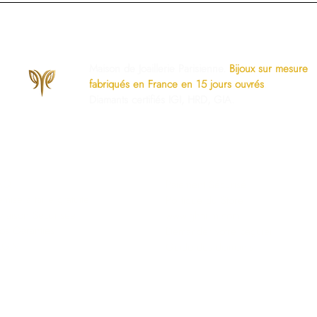
Maison de Joaillerie Parisienne.
Bijoux sur mesure
fabriqués en France en 15 jours ouvrés
.
Diamants certifiés IGI, HRD, GIA.
os Engagements
Services Dédiés
AQ
Paiement Sécurisé
mise à taille gratuite
Politique du Store
ivraison Sécurisée
www.ghaum.com
os Garanties
Demander votre baguier
.G.V
Guide des diamants