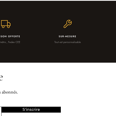
e
os abonnés.
S'inscrire