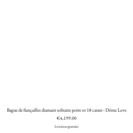
Bague de fiançailles diamant solitaire poire or 18 carats - Dôme Love
Quick View
Price
€4,199.00
Livraison gratuite