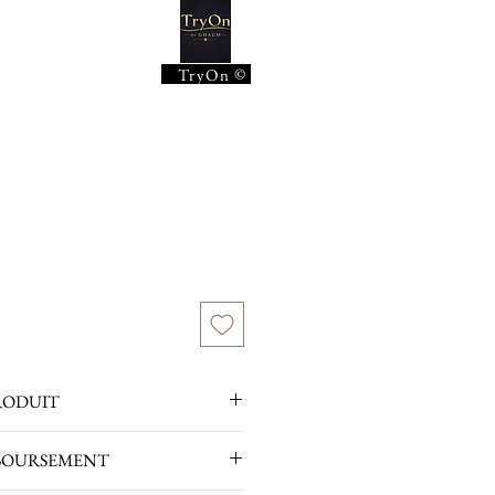
ce
©
TryOn
RODUIT
2 carats / clarté SI / couleur H - I
BOURSEMENT
 +/- 6,90 grammes (en fonction de la