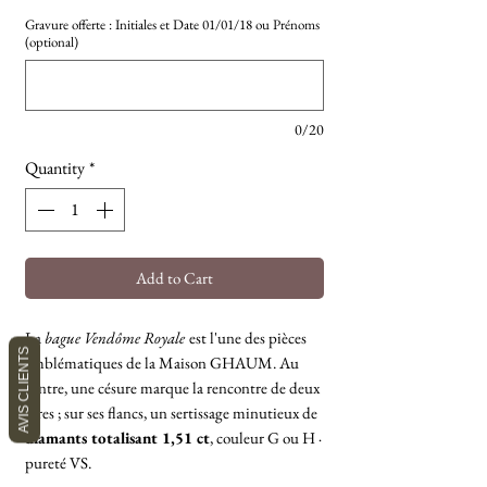
Gravure offerte : Initiales et Date 01/01/18 ou Prénoms
(optional)
0/20
Quantity
*
Add to Cart
La
bague Vendôme Royale
est l'une des pièces
AVIS CLIENTS
emblématiques de la Maison GHAUM. Au
centre, une césure marque la rencontre de deux
êtres ; sur ses flancs, un sertissage minutieux de
diamants totalisant 1,51 ct
, couleur G ou H ·
pureté VS.