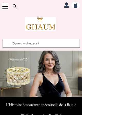
L'Histoire Émouvante et Sensuelle d
e la Bague