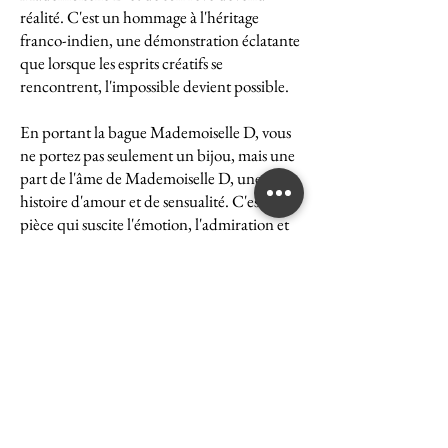
réalité. C'est un hommage à l'héritage
franco-indien, une démonstration éclatante
que lorsque les esprits créatifs se
rencontrent, l'impossible devient possible.
En portant la bague Mademoiselle D, vous
ne portez pas seulement un bijou, mais une
part de l'âme de Mademoiselle D, une
histoire d'amour et de sensualité. C'est une
pièce qui suscite l'émotion, l'admiration et
le désir, une véritable icône de l'art et du
luxe.
La bague Mademoiselle D est un symbole
puissant de ce que peut accomplir l'union
des cultures et des esprits. Elle représente la
quintessence de la Maison Ghaum, où
chaque création est le fruit d'une réflexion
profonde et d'un savoir-faire exceptionnel.