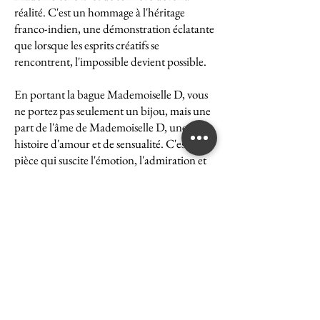
réalité. C'est un hommage à l'héritage
franco-indien, une démonstration éclatante
que lorsque les esprits créatifs se
rencontrent, l'impossible devient possible.
En portant la bague Mademoiselle D, vous
ne portez pas seulement un bijou, mais une
part de l'âme de Mademoiselle D, une
histoire d'amour et de sensualité. C'est une
pièce qui suscite l'émotion, l'admiration et
le désir, une véritable icône de l'art et du
luxe.
La bague Mademoiselle D est un symbole
puissant de ce que peut accomplir l'union
des cultures et des esprits. Elle représente la
quintessence de la Maison Ghaum, où
chaque création est le fruit d'une réflexion
profonde et d'un savoir-faire exceptionnel.