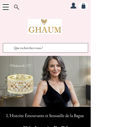
L'Histoire Émouvante et Sensuelle d
e la Bague