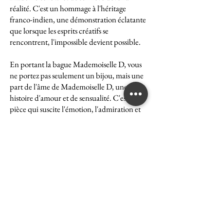
réalité. C'est un hommage à l'héritage
franco-indien, une démonstration éclatante
que lorsque les esprits créatifs se
rencontrent, l'impossible devient possible.
En portant la bague Mademoiselle D, vous
ne portez pas seulement un bijou, mais une
part de l'âme de Mademoiselle D, une
histoire d'amour et de sensualité. C'est une
pièce qui suscite l'émotion, l'admiration et
le désir, une véritable icône de l'art et du
luxe.
La bague Mademoiselle D est un symbole
puissant de ce que peut accomplir l'union
des cultures et des esprits. Elle représente la
quintessence de la Maison Ghaum, où
chaque création est le fruit d'une réflexion
profonde et d'un savoir-faire exceptionnel.