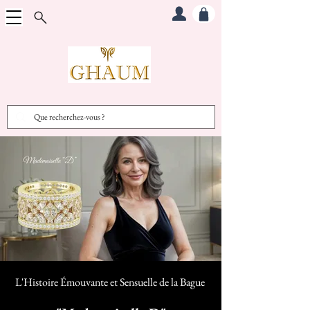
L'Histoire Émouvante et Sensuelle d
e la Bague