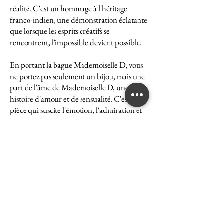
réalité. C'est un hommage à l'héritage
franco-indien, une démonstration éclatante
que lorsque les esprits créatifs se
rencontrent, l'impossible devient possible.
En portant la bague Mademoiselle D, vous
ne portez pas seulement un bijou, mais une
part de l'âme de Mademoiselle D, une
histoire d'amour et de sensualité. C'est une
pièce qui suscite l'émotion, l'admiration et
le désir, une véritable icône de l'art et du
luxe.
La bague Mademoiselle D est un symbole
puissant de ce que peut accomplir l'union
des cultures et des esprits. Elle représente la
quintessence de la Maison Ghaum, où
chaque création est le fruit d'une réflexion
profonde et d'un savoir-faire exceptionnel.