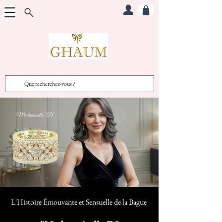
L'Histoire Émouvante et Sensuelle d
e la Bague