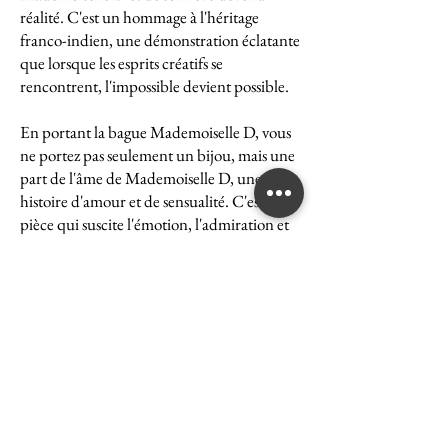
réalité. C'est un hommage à l'héritage
franco-indien, une démonstration éclatante
que lorsque les esprits créatifs se
rencontrent, l'impossible devient possible.
En portant la bague Mademoiselle D, vous
ne portez pas seulement un bijou, mais une
part de l'âme de Mademoiselle D, une
histoire d'amour et de sensualité. C'est une
pièce qui suscite l'émotion, l'admiration et
le désir, une véritable icône de l'art et du
luxe.
La bague Mademoiselle D est un symbole
puissant de ce que peut accomplir l'union
des cultures et des esprits. Elle représente la
quintessence de la Maison Ghaum, où
chaque création est le fruit d'une réflexion
profonde et d'un savoir-faire exceptionnel.