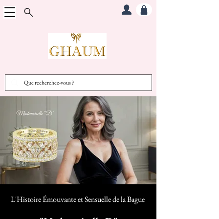
L'Histoire Émouvante et Sensuelle d
e la Bague