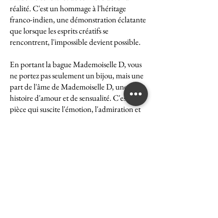
réalité. C'est un hommage à l'héritage
franco-indien, une démonstration éclatante
que lorsque les esprits créatifs se
rencontrent, l'impossible devient possible.
En portant la bague Mademoiselle D, vous
ne portez pas seulement un bijou, mais une
part de l'âme de Mademoiselle D, une
histoire d'amour et de sensualité. C'est une
pièce qui suscite l'émotion, l'admiration et
le désir, une véritable icône de l'art et du
luxe.
La bague Mademoiselle D est un symbole
puissant de ce que peut accomplir l'union
des cultures et des esprits. Elle représente la
quintessence de la Maison Ghaum, où
chaque création est le fruit d'une réflexion
profonde et d'un savoir-faire exceptionnel.