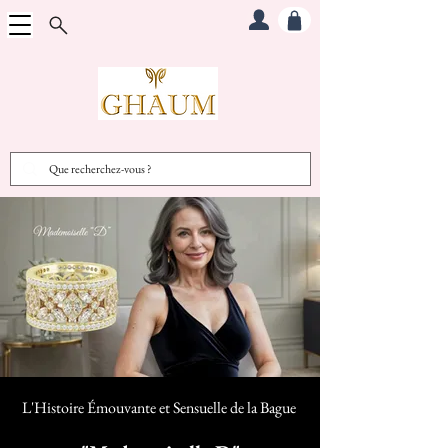
L'Histoire Émouvante et Sensuelle d
e la Bague