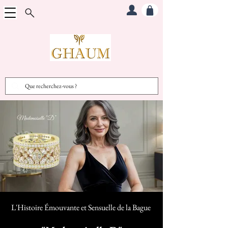
L'Histoire Émouvante et Sensuelle d
e la Bague