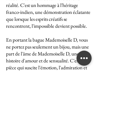
réalité. C'est un hommage à l'héritage
franco-indien, une démonstration éclatante
que lorsque les esprits créatifs se
rencontrent, l'impossible devient possible.
En portant la bague Mademoiselle D, vous
ne portez pas seulement un bijou, mais une
part de l'âme de Mademoiselle D, une
histoire d'amour et de sensualité. C'est une
pièce qui suscite l'émotion, l'admiration et
le désir, une véritable icône de l'art et du
luxe.
La bague Mademoiselle D est un symbole
puissant de ce que peut accomplir l'union
des cultures et des esprits. Elle représente la
quintessence de la Maison Ghaum, où
chaque création est le fruit d'une réflexion
profonde et d'un savoir-faire exceptionnel.