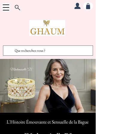
L'Histoire Émouvante et Sensuelle d
e la Bague