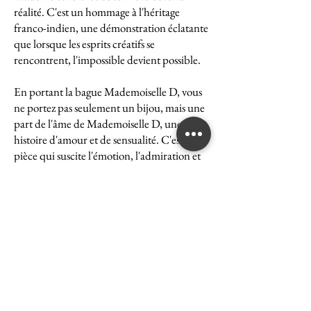
réalité. C'est un hommage à l'héritage
franco-indien, une démonstration éclatante
que lorsque les esprits créatifs se
rencontrent, l'impossible devient possible.
En portant la bague Mademoiselle D, vous
ne portez pas seulement un bijou, mais une
part de l'âme de Mademoiselle D, une
histoire d'amour et de sensualité. C'est une
pièce qui suscite l'émotion, l'admiration et
le désir, une véritable icône de l'art et du
luxe.
La bague Mademoiselle D est un symbole
puissant de ce que peut accomplir l'union
des cultures et des esprits. Elle représente la
quintessence de la Maison Ghaum, où
chaque création est le fruit d'une réflexion
profonde et d'un savoir-faire exceptionnel.