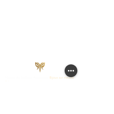
Maison de Joaillerie Parisienne.
Bijoux sur mesure
fabriqués en France en 15 jours ouvrés.
Diamants
certifiés IGI, HRD, GIA.
COLLECTIONS
JOAILLERIE
Love Locks
Fiançailles
Vendôme
Alliances Femme