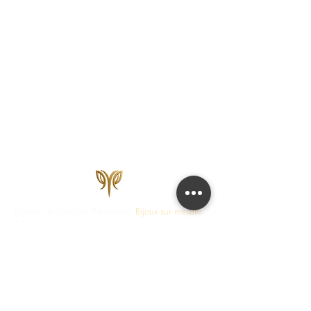
Maison de Joaillerie Parisienne.
Bijoux sur mesure
fabriqués en France en 15 jours ouvrés.
Diamants
certifiés IGI, HRD, GIA.
COLLECTIONS
JOAILLERIE
Love Locks
Fiançailles
Vendôme
Alliances Femme