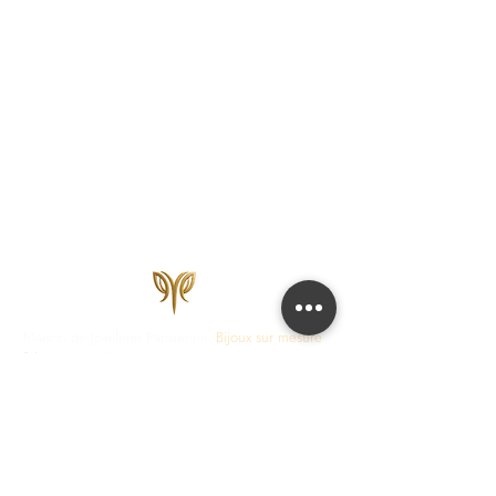
Maison de Joaillerie Parisienne.
Bijoux sur mesure
fabriqués en France en 15 jours ouvrés.
Diamants
certifiés IGI, HRD, GIA.
COLLECTIONS
JOAILLERIE
Love Locks
Fiançailles
Vendôme
Alliances Femme