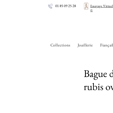
01 85 09 25 28
Essayage Virtue
©
Collections
Joaillerie
Fiançai
Bague d
rubis ov