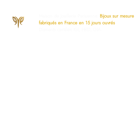
Maison de Joaillerie Parisienne.
Bijoux sur mesure
fabriqués en France en 15 jours ouvrés
.
Diamants certifiés IGI, HRD, GIA.
os Engagements
Services Dédiés
AQ
Paiement Sécurisé
mise à taille gratuite
Politique du Store
ivraison Sécurisée
www.ghaum.com
os Garanties
Demander votre baguier
.G.V
Guide des diamants