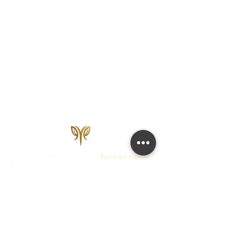
Maison de Joaillerie Parisienne.
Bijoux sur mesure
fabriqués en France en 15 jours ouvrés.
Diamants
certifiés IGI, HRD, GIA.
COLLECTIONS
JOAILLERIE
Love Locks
Fiançailles
Vendôme
Alliances Femme