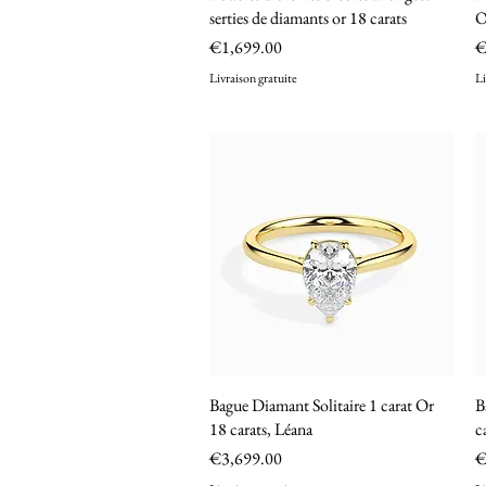
serties de diamants or 18 carats
O
Price
P
€1,699.00
€
Livraison gratuite
Li
Bague Diamant Solitaire 1 carat Or
Quick View
B
18 carats, Léana
c
Price
P
€3,699.00
€