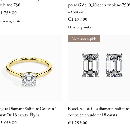
r blanc 750
poire GVS, 0,30 ct en or blanc 750
18 carats
rice
1,799.00
Price
€1,199.00
vraison gratuite
Livraison gratuite
Livraison rapide
ague Diamant Solitaire Coussin 1
Quick View
Boucles d'oreilles diamants solitaire
Quick View
arat Or 18 carats, Élyna
coupe émeraude or 18 carats
rice
Price
3,699.00
€1,299.00