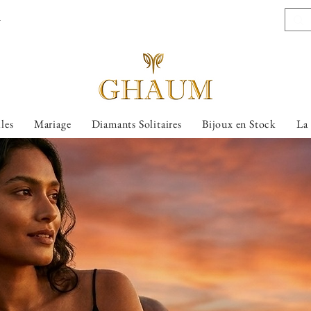
l
lles
Mariage
Diamants Solitaires
Bijoux en Stock
La