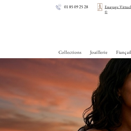
01 85 09 25 28
Essayage Virtue
©
Collections
Joaillerie
Fiançai