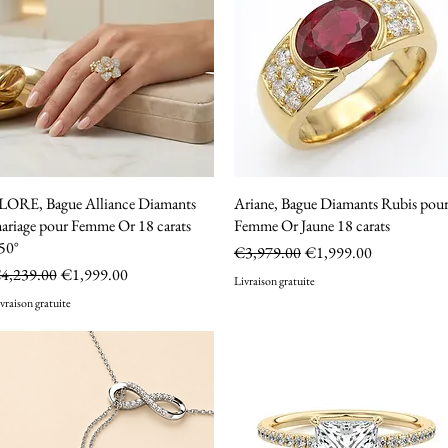
LORE, Bague Alliance Diamants
Quick View
Ariane, Bague Diamants Rubis pou
Quick View
ariage pour Femme Or 18 carats
Femme Or Jaune 18 carats
50°
Regular Price
Sale Price
€3,979.00
€1,999.00
egular Price
Sale Price
4,239.00
€1,999.00
Livraison gratuite
vraison gratuite