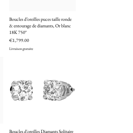
Boucles d’oreilles puces taille ronde
Quick View
& entourage de diamants, Or blanc
18K 750°
Price
€1,799.00
Livraison gratuite
Boucles d'oreilles Diamants Solitaire
Quick View