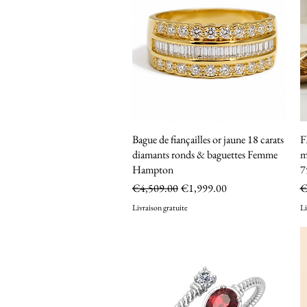
Bague de fiançailles or jaune 18 carats
Quick View
F
diamants ronds & baguettes Femme
m
Hampton
7
Regular Price
Sale Price
R
€4,509.00
€1,999.00
€
Livraison gratuite
Li