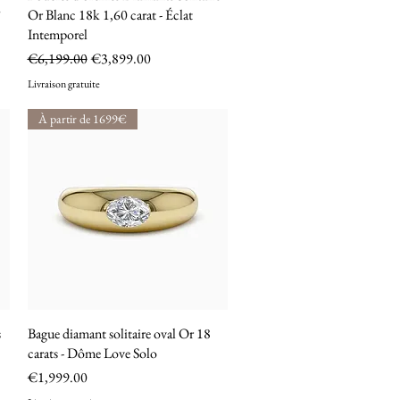
°
Or Blanc 18k 1,60 carat - Éclat
Intemporel
Regular Price
Sale Price
€6,199.00
€3,899.00
Livraison gratuite
À partir de 1699€
s
Bague diamant solitaire oval Or 18
Quick View
carats - Dôme Love Solo
Price
€1,999.00