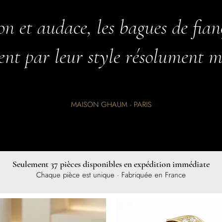
ion et audace, les bagues de fia
nt par leur style résolument 
MAISON GHAUM - PARIS
Seulement 37 pièces disponibles en expédition immédiate
Chaque pièce est unique · Fabriquée en France