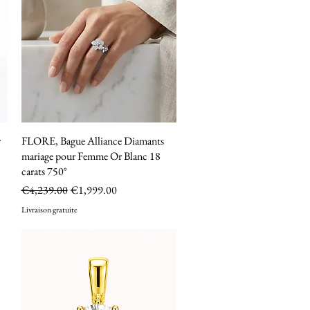
r
FLORE, Bague Alliance Diamants
Quick View
mariage pour Femme Or Blanc 18
carats 750°
Regular Price
Sale Price
€4,239.00
€1,999.00
Livraison gratuite