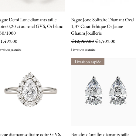
ague Demi Lune diamants taille
Quick View
Bague Jonc Solitaire Diamant Oval
Quick View
oire 0,20 ct au total GVS, Or blanc
1,37 Carat Éthique Or Jaune -
50/1000
Ghaum Joaillerie
rice
Regular Price
Sale Price
1,499.00
€12,969.00
€4,509.00
vraison gratuite
Livraison gratuite
Livraison rapide
ague diamant solitaire poire G-VS,
Quick View
Boucles d’oreilles diamants taille
Quick View