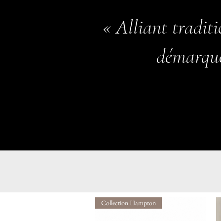
« Alliant tradit
démarque
Collection Hampton