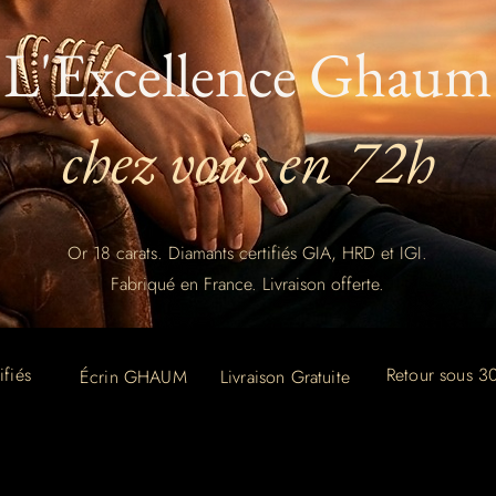
L'Excellence Ghaum
chez vous en 72h
Or 18 carats. Diamants certifiés GIA, HRD et IGI.
Fabriqué en France. Livraison offerte.
ifiés
Retour sous 30
Écrin GHAUM
Livraison Gratuite