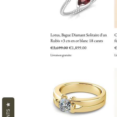
Lotus, Bague Diamant Solitaire d'un
Quick View
C
Rubis +3 cts en or blanc 18 carats
f
Regular Price
Sale Price
P
€3,699.00
€1,899.00
€
Livraison gratuite
Li