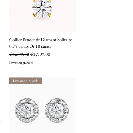
Collier Pendentif Diamant Solitaire
Quick View
0,75 carats Or 18 carats
Regular Price
Sale Price
€4,679.00
€1,999.00
Livraison gratuite
Livraison rapide