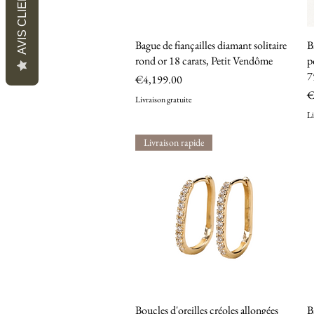
AVIS CLIENTS
Bague de fiançailles diamant solitaire
Quick View
B
rond or 18 carats, Petit Vendôme
p
7
Price
€4,199.00
P
€
Livraison gratuite
Li
Livraison rapide
Boucles d'oreilles créoles allongées
Quick View
B