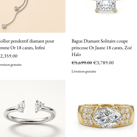
ollier pendentif diamant pour
Quick View
Bague Diamant Solitaire coupe
Quick View
emme Or 18 carats, Infini
princesse Or Jaune 18 carats, Zoé
Halo
rice
2,359.00
Regular Price
Sale Price
€5,699.00
€3,789.00
vraison gratuite
Livraison gratuite