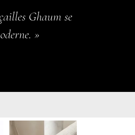
nçailles Ghaum se
moderne
. »