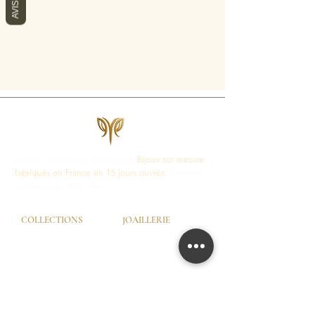
Maison de Joaillerie Parisienne.
Bijoux sur mesure
fabriqués en France en 15 jours ouvrés.
Diamants
certifiés IGI, HRD, GIA.
COLLECTIONS
JOAILLERIE
Love Locks
Fiançailles
Vendôme
Alliances Femme
Dôme Love
Alliances Homme
Eternity