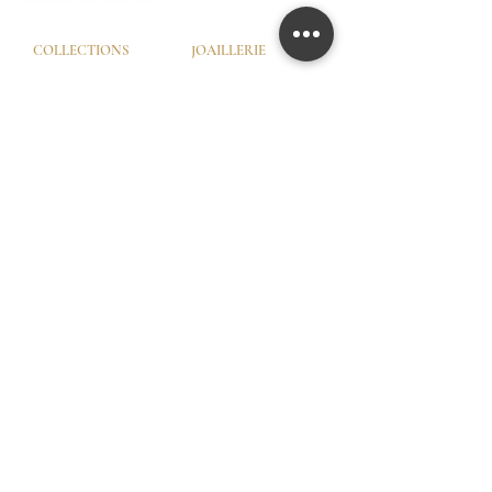
COLLECTIONS
JOAILLERIE
Love Locks
Fiançailles
Vendôme
Alliances Femme
Dôme Love
Alliances Homme
Eternity
SERVICES
LA MAISON
Try-On © by GHAUM
Notre Histoire
CGV
Notre Savoir-Faire
Nos Services
Nos Garanties
Nos Ateliers
© GHAUM 2026