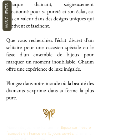
Chaque diamant, soigneusement
AVIS CLIENTS
sélectionné pour sa pureté et son éclat, est
mis en valeur dans des designs uniques qui
captivent et fascinent.
Que vous recherchiez l'éclat discret d'un
solitaire pour une occasion spéciale ou le
faste d'un ensemble de bijoux pour
marquer un moment inoubliable, Ghaum
offre une expérience de luxe inégalée.
Plongez dans notre monde où la beauté des
diamants s'exprime dans sa forme la plus
pure.
Maison de Joaillerie Parisienne.
Bijoux sur mesure
fabriqués en France en 15 jours ouvrés.
Diamants
certifiés IGI, HRD, GIA.