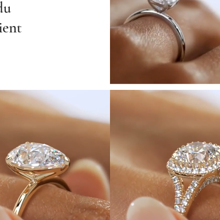
du
ient