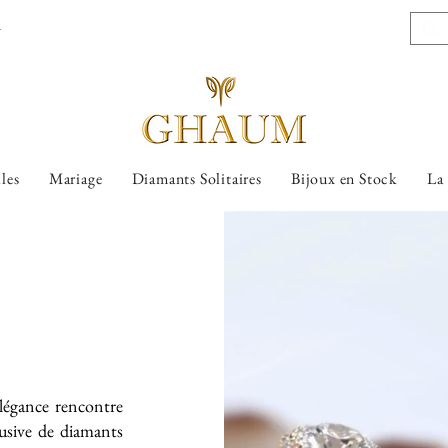
l
lles
Mariage
Diamants Solitaires
Bijoux en Stock
La
légance rencontre
lusive de diamants