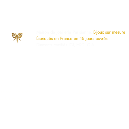
Maison de Joaillerie Parisienne.
Bijoux sur mesure
fabriqués en France en 15 jours ouvrés
.
Diamants certifiés IGI, HRD, GIA.
os Engagements
Services Dédiés
AQ
Paiement Sécurisé
mise à taille gratuite
Politique du Store
ivraison Sécurisée
www.ghaum.com
os Garanties
Demander votre baguier
.G.V
Guide des diamants