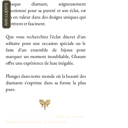
Chaque diamant, soigneusement
AVIS CLIENTS
sélectionné pour sa pureté et son éclat, est
mis en valeur dans des designs uniques qui
captivent et fascinent.
Que vous recherchiez l'éclat discret d'un
solitaire pour une occasion spéciale ou le
faste d'un ensemble de bijoux pour
marquer un moment inoubliable, Ghaum
offre une expérience de luxe inégalée.
Plongez dans notre monde où la beauté des
diamants s'exprime dans sa forme la plus
pure.
Maison de Joaillerie Parisienne.
Bijoux sur mesure
fabriqués en France en 15 jours ouvrés.
Diamants
certifiés IGI, HRD, GIA.