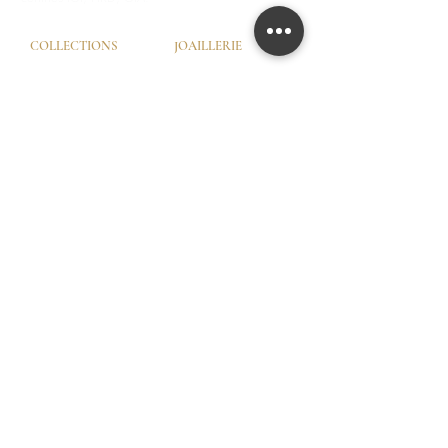
COLLECTIONS
JOAILLERIE
Love Locks
Fiançailles
Vendôme
Alliances Femme
Dôme Love
Alliances Homme
Eternity
SERVICES
LA MAISON
Try-On © by GHAUM
Notre Histoire
CGV
Notre Savoir-Faire
Nos Services
Nos Garanties
Nos Ateliers
© GHAUM 2026