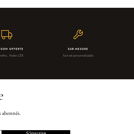
e
os abonnés.
S'inscrire