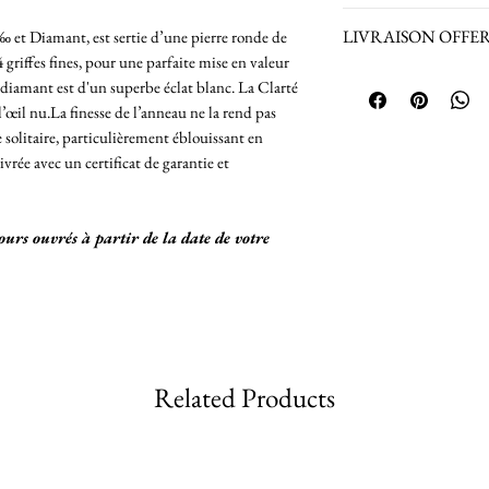
Poids de la bague :
Retours sur les bij
LIVRAISON OFFERTE 
‰ et Diamant, est sertie d’une pierre ronde de
taille choisie)
acceptés.
griffes fines, pour une parfaite mise en valeur
Retours acceptés p
La Livraison est 
u diamant est d'un superbe éclat blanc. La Clarté
produits achetés en
France Métropol
l’œil nu.La finesse de l’anneau ne la rend pas
connaître les condi
Envoi du Colis 
 solitaire, particulièrement éblouissant en
Remboursement du b
assurance jusq
ivrée avec un certificat de garantie et
Pour une livrai
nous.
jours ouvrés à partir de la date de votre
Livraison vers 
Envoi du Colis 
24h/48h/72h
Nous vous comm
après envoi de v
Related Products