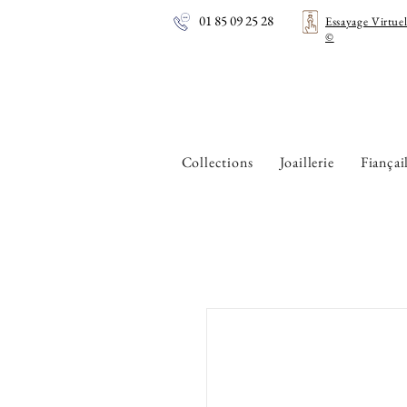
01 85 09 25 28
Essayage Virtue
©
Collections
Joaillerie
Fiançai