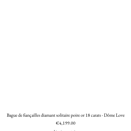
Bague de fiançailles diamant solitaire poire or 18 carats - Dôme Love
Quick View
Price
€4,199.00