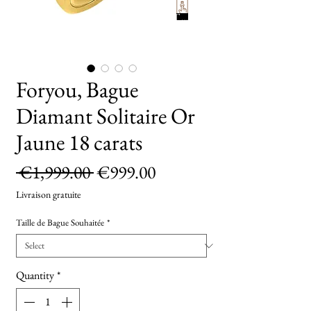
TryOn
Foryou, Bague
Diamant Solitaire Or
Jaune 18 carats
Regular
Sale
 €1,999.00 
€999.00
Price
Price
Livraison gratuite
Taille de Bague Souhaitée
*
Quantity
*