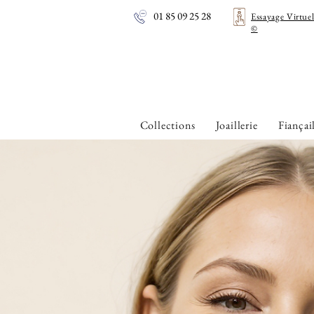
01 85 09 25 28
Essayage Virtue
©
Collections
Joaillerie
Fiançai