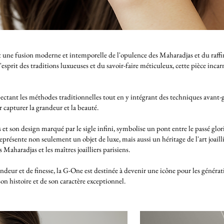
ne fusion moderne et intemporelle de l'opulence des Maharadjas et du raffin
prit des traditions luxueuses et du savoir-faire méticuleux, cette pièce incarne
ctant les méthodes traditionnelles tout en y intégrant des techniques avant-ga
 capturer la grandeur et la beauté.
 et son design marqué par le sigle infini, symbolise un pont entre le passé glor
représente non seulement un objet de luxe, mais aussi un héritage de l'art joa
 Maharadjas et les maîtres joailliers parisiens.
lendeur et de finesse, la G-One est destinée à devenir une icône pour les générat
n histoire et de son caractère exceptionnel.