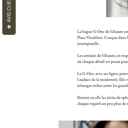
AVIS CLIENTS
L
a bague G-One de Ghaum est u
Place Vendôme. Conçue dans l'es
intemporelle.
Les artisans de Ghaum, en respe
où chaque détail est pensé pour
La G-One, avec ses lignes pures
l'audace de la modernité. Elle 
échanges riches entre les grands
Portant en elle les récits de sp
chaque regard un peu plus de so