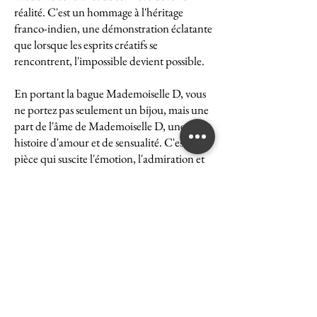
réalité. C'est un hommage à l'héritage
franco-indien, une démonstration éclatante
que lorsque les esprits créatifs se
rencontrent, l'impossible devient possible.
En portant la bague Mademoiselle D, vous
ne portez pas seulement un bijou, mais une
part de l'âme de Mademoiselle D, une
histoire d'amour et de sensualité. C'est une
pièce qui suscite l'émotion, l'admiration et
le désir, une véritable icône de l'art et du
luxe.
La bague Mademoiselle D est un symbole
puissant de ce que peut accomplir l'union
des cultures et des esprits. Elle représente la
quintessence de la Maison Ghaum, où
chaque création est le fruit d'une réflexion
profonde et d'un savoir-faire exceptionnel.