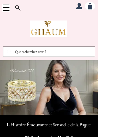
L'Histoire Émouvante et Sensuelle d
e la Bague