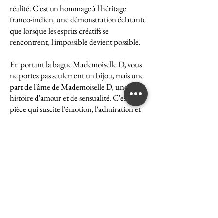
réalité. C'est un hommage à l'héritage
franco-indien, une démonstration éclatante
que lorsque les esprits créatifs se
rencontrent, l'impossible devient possible.
En portant la bague Mademoiselle D, vous
ne portez pas seulement un bijou, mais une
part de l'âme de Mademoiselle D, une
histoire d'amour et de sensualité. C'est une
pièce qui suscite l'émotion, l'admiration et
le désir, une véritable icône de l'art et du
luxe.
La bague Mademoiselle D est un symbole
puissant de ce que peut accomplir l'union
des cultures et des esprits. Elle représente la
quintessence de la Maison Ghaum, où
chaque création est le fruit d'une réflexion
profonde et d'un savoir-faire exceptionnel.