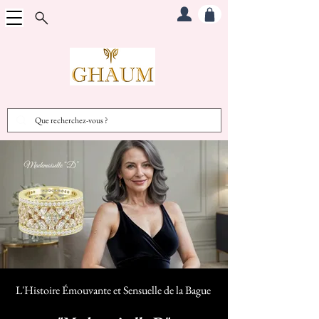
L'Histoire Émouvante et Sensuelle d
e la Bague