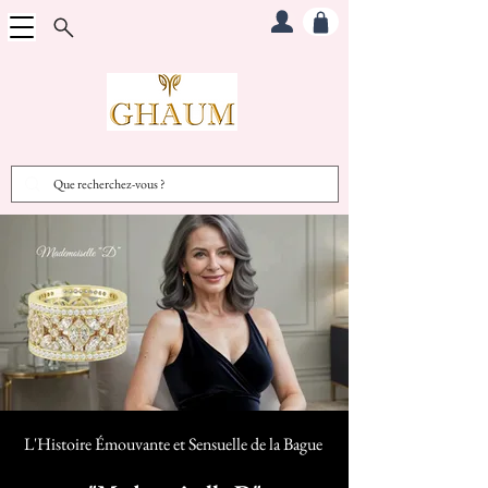
L'Histoire Émouvante et Sensuelle d
e la Bague