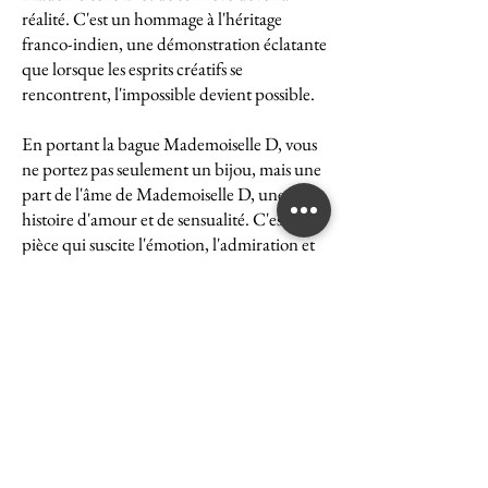
réalité. C'est un hommage à l'héritage
franco-indien, une démonstration éclatante
que lorsque les esprits créatifs se
rencontrent, l'impossible devient possible.
En portant la bague Mademoiselle D, vous
ne portez pas seulement un bijou, mais une
part de l'âme de Mademoiselle D, une
histoire d'amour et de sensualité. C'est une
pièce qui suscite l'émotion, l'admiration et
le désir, une véritable icône de l'art et du
luxe.
La bague Mademoiselle D est un symbole
puissant de ce que peut accomplir l'union
des cultures et des esprits. Elle représente la
quintessence de la Maison Ghaum, où
chaque création est le fruit d'une réflexion
profonde et d'un savoir-faire exceptionnel.