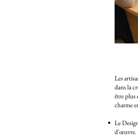
Les artis
dans la c
être plus
charme en
Le Design 
d'œuvre. 