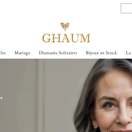
l
lles
Mariage
Diamants Solitaires
Bijoux en Stock
La