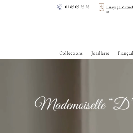
01 85 09 25 28
Essayage Virtue
©
Collections
Joaillerie
Fiançai