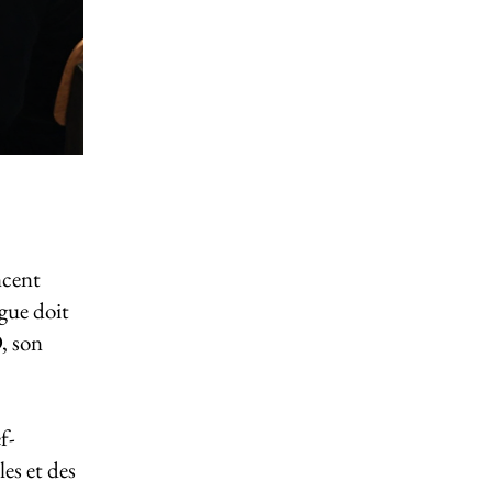
ncent
ague doit
D, son
f-
es et des