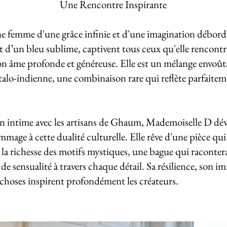
Une Rencontre Inspirante
 femme d'une grâce infinie et d'une imagination déborda
t d’un bleu sublime, captivent tous ceux qu'elle rencontre
 son âme profonde et généreuse. Elle est un mélange envoû
italo-indienne, une combinaison rare qui reflète parfaitem
n intime avec les artisans de Ghaum, Mademoiselle D dévo
mage à cette dualité culturelle. Elle rêve d'une pièce qui al
 à la richesse des motifs mystiques, une bague qui raconter
de sensualité à travers chaque détail. Sa résilience, son i
s choses inspirent profondément les créateurs.