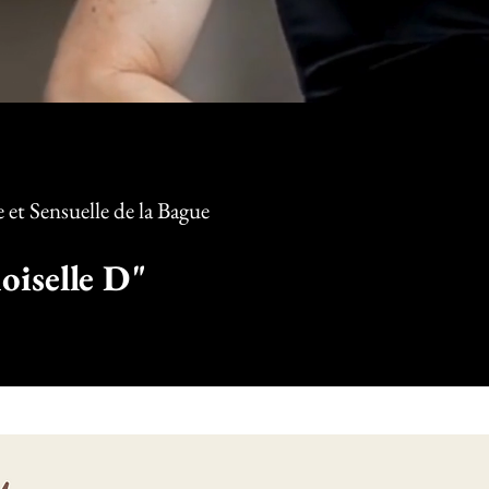
et Sensuelle d
e la Bague
iselle D"