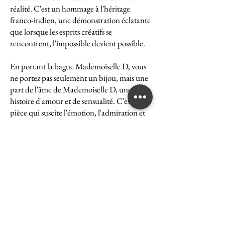
réalité. C'est un hommage à l'héritage
franco-indien, une démonstration éclatante
que lorsque les esprits créatifs se
rencontrent, l'impossible devient possible.
En portant la bague Mademoiselle D, vous
ne portez pas seulement un bijou, mais une
part de l'âme de Mademoiselle D, une
histoire d'amour et de sensualité. C'est une
pièce qui suscite l'émotion, l'admiration et
le désir, une véritable icône de l'art et du
luxe.
La bague Mademoiselle D est un symbole
puissant de ce que peut accomplir l'union
des cultures et des esprits. Elle représente la
quintessence de la Maison Ghaum, où
chaque création est le fruit d'une réflexion
profonde et d'un savoir-faire exceptionnel.