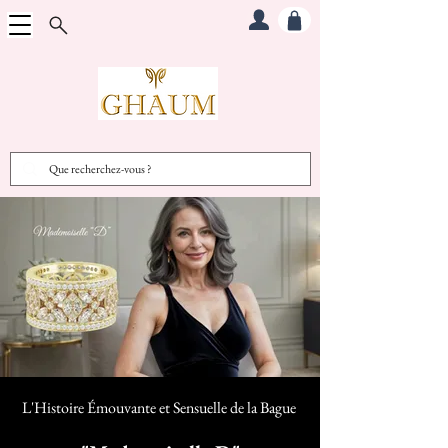
L'Histoire Émouvante et Sensuelle d
e la Bague