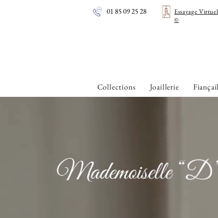
01 85 09 25 28
Essayage Virtue
©
Collections
Joaillerie
Fiançai