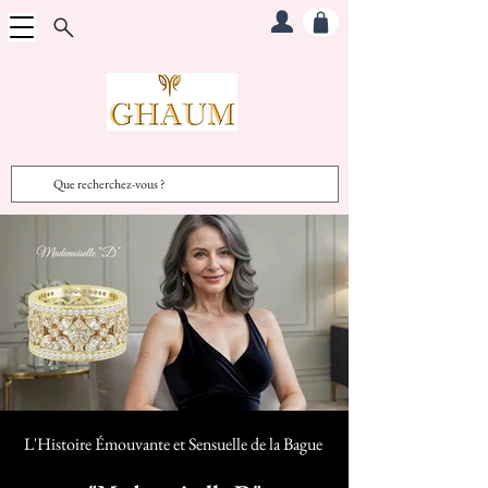
L'Histoire Émouvante et Sensuelle d
e la Bague