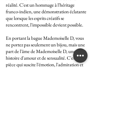
réalité. C'est un hommage à l'héritage
franco-indien, une démonstration éclatante
que lorsque les esprits créatifs se
rencontrent, l'impossible devient possible.
En portant la bague Mademoiselle D, vous
ne portez pas seulement un bijou, mais une
part de l'âme de Mademoiselle D, une
histoire d'amour et de sensualité. C'est une
pièce qui suscite l'émotion, l'admiration et
le désir, une véritable icône de l'art et du
luxe.
La bague Mademoiselle D est un symbole
puissant de ce que peut accomplir l'union
des cultures et des esprits. Elle représente la
quintessence de la Maison Ghaum, où
chaque création est le fruit d'une réflexion
profonde et d'un savoir-faire exceptionnel.