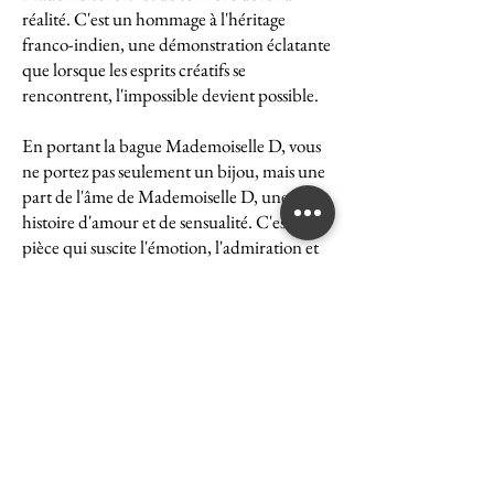
réalité. C'est un hommage à l'héritage
franco-indien, une démonstration éclatante
que lorsque les esprits créatifs se
rencontrent, l'impossible devient possible.
En portant la bague Mademoiselle D, vous
ne portez pas seulement un bijou, mais une
part de l'âme de Mademoiselle D, une
histoire d'amour et de sensualité. C'est une
pièce qui suscite l'émotion, l'admiration et
le désir, une véritable icône de l'art et du
luxe.
La bague Mademoiselle D est un symbole
puissant de ce que peut accomplir l'union
des cultures et des esprits. Elle représente la
quintessence de la Maison Ghaum, où
chaque création est le fruit d'une réflexion
profonde et d'un savoir-faire exceptionnel.