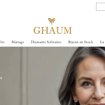
l
lles
Mariage
Diamants Solitaires
Bijoux en Stock
La