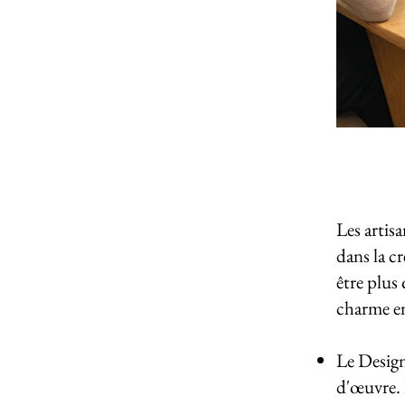
Les artis
dans la c
être plus
charme en
Le Design 
d'œuvre. 