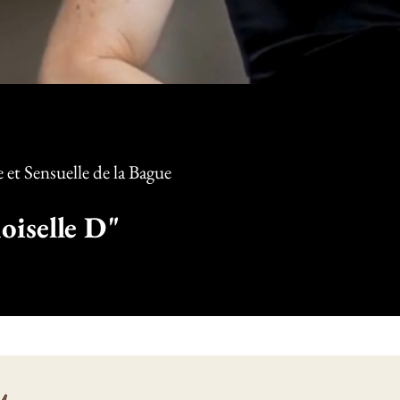
et Sensuelle d
e la Bague
iselle D"