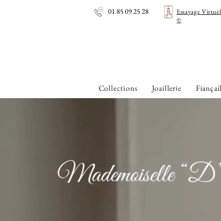
01 85 09 25 28
Essayage Virtue
©
Collections
Joaillerie
Fiançai