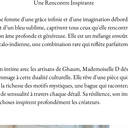
Une Rencontre Inspirante
 femme d'une grâce infinie et d'une imagination déborda
t d’un bleu sublime, captivent tous ceux qu'elle rencontre
 son âme profonde et généreuse. Elle est un mélange envoû
italo-indienne, une combinaison rare qui reflète parfaitem
n intime avec les artisans de Ghaum, Mademoiselle D dévo
mage à cette dualité culturelle. Elle rêve d'une pièce qui al
 à la richesse des motifs mystiques, une bague qui raconter
de sensualité à travers chaque détail. Sa résilience, son i
s choses inspirent profondément les créateurs.