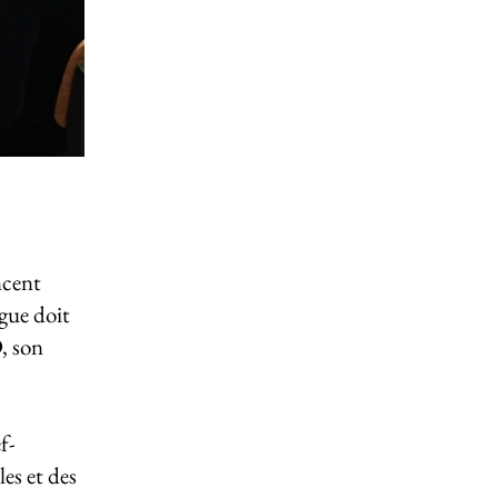
ncent
ague doit
D, son
f-
es et des