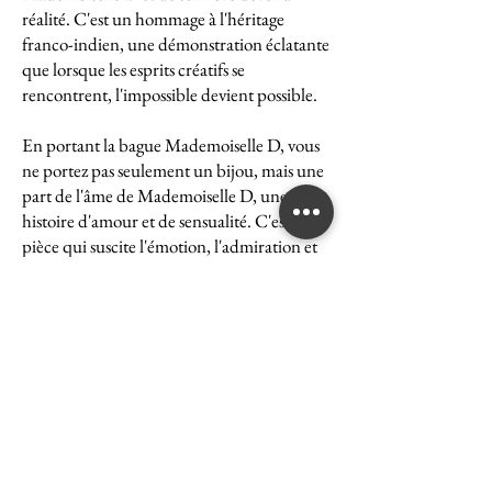
réalité. C'est un hommage à l'héritage
franco-indien, une démonstration éclatante
que lorsque les esprits créatifs se
rencontrent, l'impossible devient possible.
En portant la bague Mademoiselle D, vous
ne portez pas seulement un bijou, mais une
part de l'âme de Mademoiselle D, une
histoire d'amour et de sensualité. C'est une
pièce qui suscite l'émotion, l'admiration et
le désir, une véritable icône de l'art et du
luxe.
La bague Mademoiselle D est un symbole
puissant de ce que peut accomplir l'union
des cultures et des esprits. Elle représente la
quintessence de la Maison Ghaum, où
chaque création est le fruit d'une réflexion
profonde et d'un savoir-faire exceptionnel.