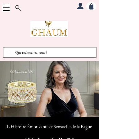
L'Histoire Émouvante et Sensuelle d
e la Bague