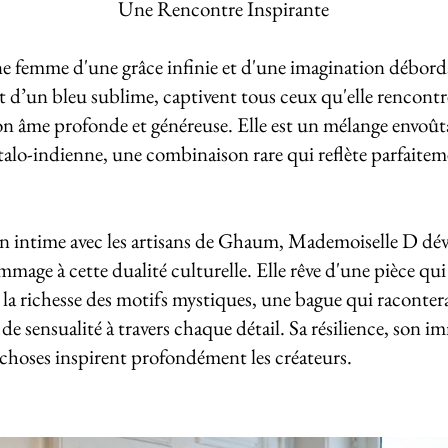
Une Rencontre Inspirante
 femme d'une grâce infinie et d'une imagination déborda
t d’un bleu sublime, captivent tous ceux qu'elle rencontre
 son âme profonde et généreuse. Elle est un mélange envoû
italo-indienne, une combinaison rare qui reflète parfaitem
n intime avec les artisans de Ghaum, Mademoiselle D dévo
mage à cette dualité culturelle. Elle rêve d'une pièce qui al
 à la richesse des motifs mystiques, une bague qui raconter
de sensualité à travers chaque détail. Sa résilience, son i
s choses inspirent profondément les créateurs.