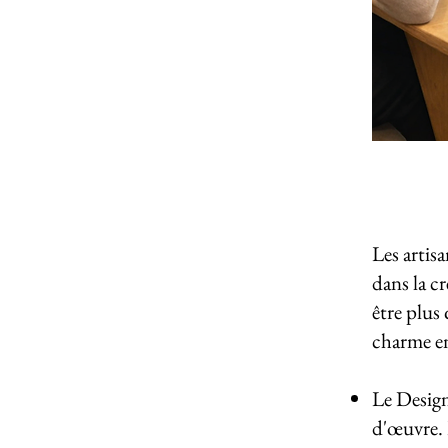
Les artis
dans la c
être plus
charme en
Le Design 
d'œuvre. 