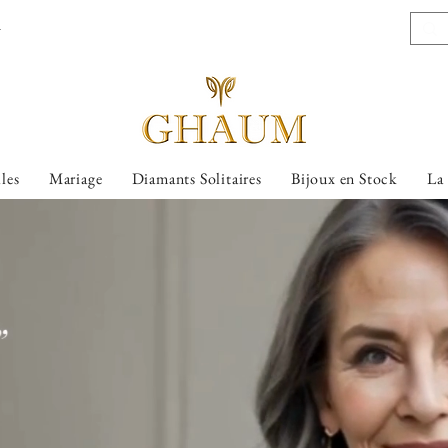
l
lles
Mariage
Diamants Solitaires
Bijoux en Stock
La