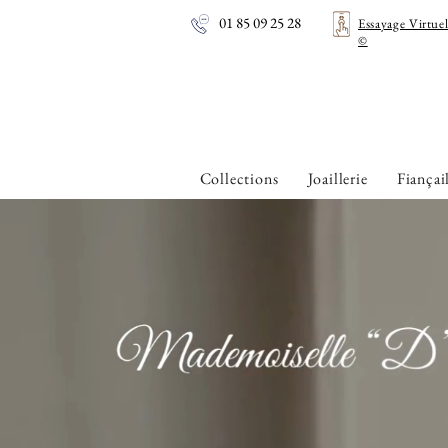
01 85 09 25 28
Essayage Virtue
©
Collections
Joaillerie
Fiançai