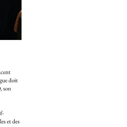
ncent
ague doit
D, son
f-
es et des