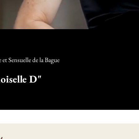
et Sensuelle d
e la Bague
iselle D"