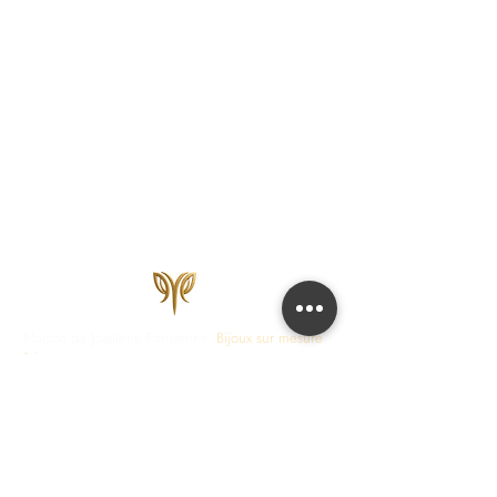
Maison de Joaillerie Parisienne.
Bijoux sur mesure
fabriqués en France en 15 jours ouvrés.
Diamants
certifiés IGI, HRD, GIA.
COLLECTIONS
JOAILLERIE
Love Locks
Fiançailles
Vendôme
Alliances Femme