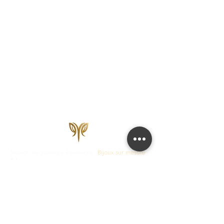
Maison de Joaillerie Parisienne.
Bijoux sur mesure
fabriqués en France en 15 jours ouvrés.
Diamants
certifiés IGI, HRD, GIA.
COLLECTIONS
JOAILLERIE
Love Locks
Fiançailles
Vendôme
Alliances Femme