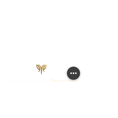
Maison de Joaillerie Parisienne.
Bijoux sur mesure
fabriqués en France en 15 jours ouvrés.
Diamants
certifiés IGI, HRD, GIA.
COLLECTIONS
JOAILLERIE
Love Locks
Fiançailles
Vendôme
Alliances Femme