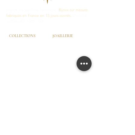
Maison de Joaillerie Parisienne.
Bijoux sur mesure
fabriqués en France en 15 jours ouvrés.
Diamants
certifiés IGI, HRD, GIA.
COLLECTIONS
JOAILLERIE
Love Locks
Fiançailles
Vendôme
Alliances Femme
Dôme Love
Alliances Homme
Eternity
SERVICES
LA MAISON
Try-On © by GHAUM
Notre Histoire
CGV
Notre Savoir-Faire
Nos Services
Nos Garanties
Nos Ateliers