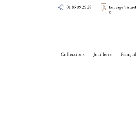
01 85 09 25 28
Essayage Virtue
©
Collections
Joaillerie
Fiançai