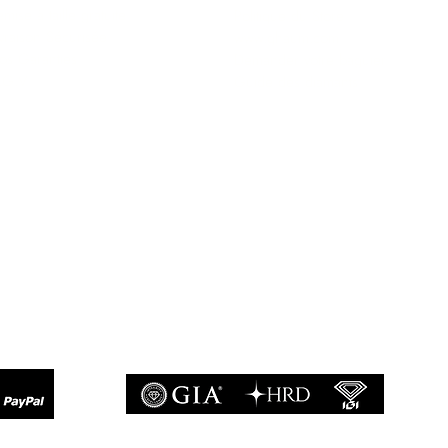
mise à taille gratuite
Politique du Store
ivraison Sécurisée
www.ghaum.com
os Garanties
Demander votre baguier
.G.V
Guide des diamants