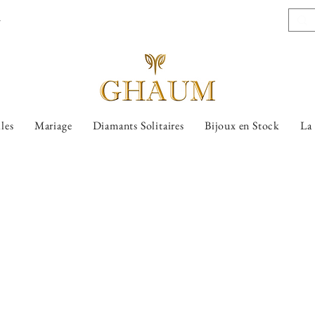
l
lles
Mariage
Diamants Solitaires
Bijoux en Stock
La