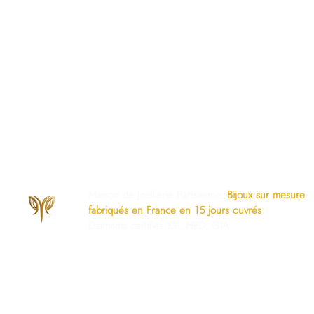
Maison de Joaillerie Parisienne.
Bijoux sur mesure
fabriqués en France en 15 jours ouvrés
.
Diamants certifiés IGI, HRD, GIA.
os Engagements
Services Dédiés
AQ
Paiement Sécurisé