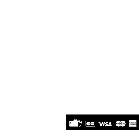
Re
Notre Savoir Faire
L
L'Equipe
N
C
Diamants et Bijoux
Diamants certifiés
Joaillerie Responsable