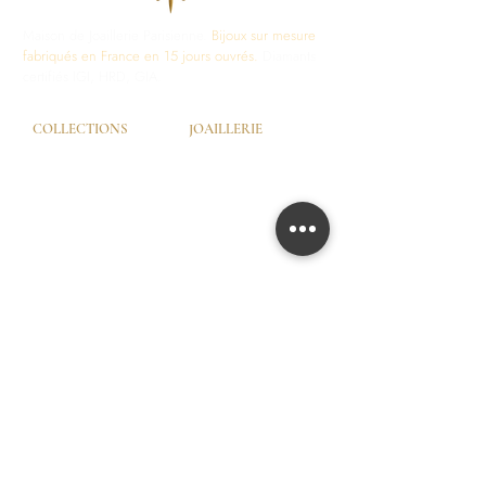
Maison de Joaillerie Parisienne.
Bijoux sur mesure
fabriqués en France en 15 jours ouvrés.
Diamants
certifiés IGI, HRD, GIA.
COLLECTIONS
JOAILLERIE
Love Locks
Fiançailles
Vendôme
Alliances Femme
Dôme Love
Alliances Homme
Eternity
SERVICES
LA MAISON
Try-On © by GHAUM
Notre Histoire
CGV
Notre Savoir-Faire
Nos Services
Nos Garanties
Nos Ateliers