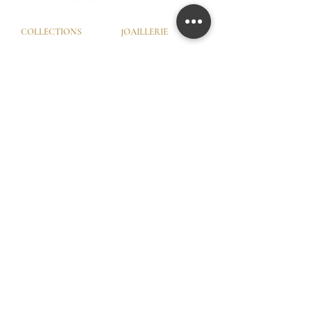
COLLECTIONS
JOAILLERIE
Love Locks
Fiançailles
Vendôme
Alliances Femme
Dôme Love
Alliances Homme
Eternity
SERVICES
LA MAISON
Try-On © by GHAUM
Notre Histoire
CGV
Notre Savoir-Faire
Nos Services
Nos Garanties
Nos Ateliers
© GHAUM 2026