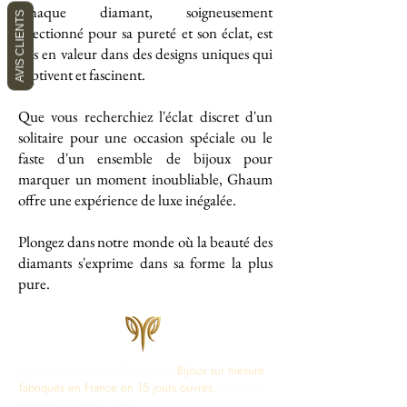
Chaque diamant, soigneusement
AVIS CLIENTS
sélectionné pour sa pureté et son éclat, est
mis en valeur dans des designs uniques qui
captivent et fascinent.
Que vous recherchiez l'éclat discret d'un
solitaire pour une occasion spéciale ou le
faste d'un ensemble de bijoux pour
marquer un moment inoubliable, Ghaum
offre une expérience de luxe inégalée.
Plongez dans notre monde où la beauté des
diamants s'exprime dans sa forme la plus
pure.
Maison de Joaillerie Parisienne.
Bijoux sur mesure
fabriqués en France en 15 jours ouvrés.
Diamants
certifiés IGI, HRD, GIA.