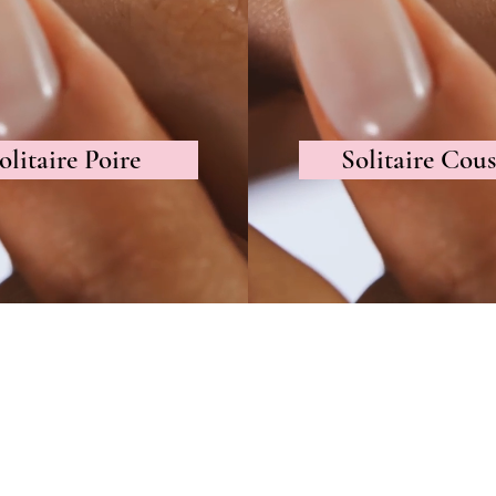
olitaire Poire
Solitaire Cous