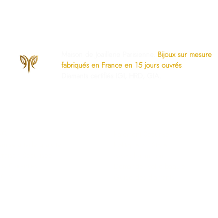
Maison de Joaillerie Parisienne.
Bijoux sur mesure
fabriqués en France en 15 jours ouvrés
.
Diamants certifiés IGI, HRD, GIA.
os Engagements
Services Dédiés
AQ
Paiement Sécurisé
mise à taille gratuite
Politique du Store
ivraison Sécurisée
www.ghaum.com
os Garanties
Demander votre baguier
.G.V
Guide des diamants