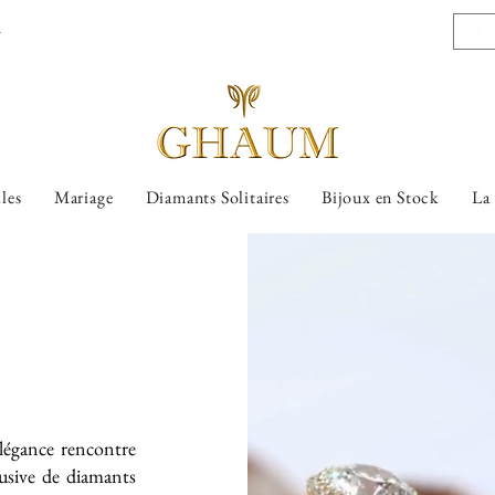
l
lles
Mariage
Diamants Solitaires
Bijoux en Stock
La
légance rencontre
lusive de diamants