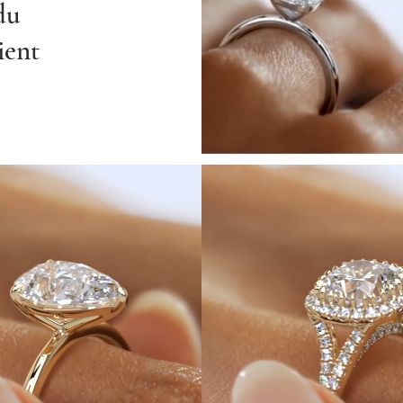
du
ient