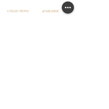
COLLECTIONS
JOAILLERIE
Love Locks
Fiançailles
Vendôme
Alliances Femme
Dôme Love
Alliances Homme
Eternity
SERVICES
LA MAISON
Try-On © by GHAUM
Notre Histoire
CGV
Notre Savoir-Faire
Nos Services
Nos Garanties
Nos Ateliers
© GHAUM 2026