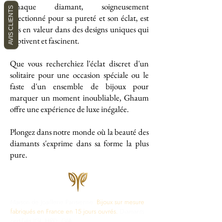
Chaque diamant, soigneusement
AVIS CLIENTS
sélectionné pour sa pureté et son éclat, est
mis en valeur dans des designs uniques qui
captivent et fascinent.
Que vous recherchiez l'éclat discret d'un
solitaire pour une occasion spéciale ou le
faste d'un ensemble de bijoux pour
marquer un moment inoubliable, Ghaum
offre une expérience de luxe inégalée.
Plongez dans notre monde où la beauté des
diamants s'exprime dans sa forme la plus
pure.
Maison de Joaillerie Parisienne.
Bijoux sur mesure
fabriqués en France en 15 jours ouvrés.
Diamants
certifiés IGI, HRD, GIA.