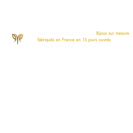
Maison de Joaillerie Parisienne.
Bijoux sur mesure
fabriqués en France en 15 jours ouvrés
.
Diamants certifiés IGI, HRD, GIA.
os Engagements
Services Dédiés
AQ
Paiement Sécurisé
mise à taille gratuite
Politique du Store
ivraison Sécurisée
www.ghaum.com
os Garanties
Demander votre baguier
.G.V
Guide des diamants