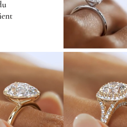
du
ient