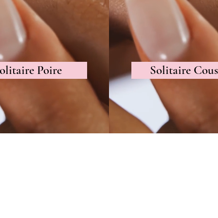
olitaire Poire
Solitaire Cous