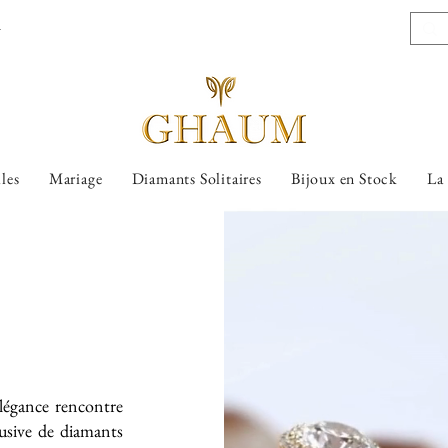
l
lles
Mariage
Diamants Solitaires
Bijoux en Stock
La
légance rencontre
lusive de diamants