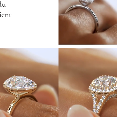
du
ient