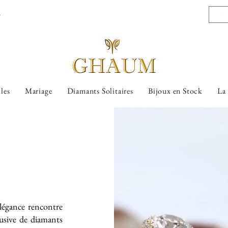
l
lles
Mariage
Diamants Solitaires
Bijoux en Stock
La
légance rencontre
lusive de diamants