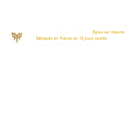
Maison de Joaillerie Parisienne.
Bijoux sur mesure
fabriqués en France en 15 jours ouvrés
.
Diamants certifiés IGI, HRD, GIA.
os Engagements
Services Dédiés
AQ
Paiement Sécurisé
mise à taille gratuite
Politique du Store
ivraison Sécurisée
www.ghaum.com
os Garanties
Demander votre baguier
.G.V
Guide des diamants