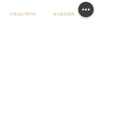
COLLECTIONS
JOAILLERIE
Love Locks
Fiançailles
Vendôme
Alliances Femme
Dôme Love
Alliances Homme
Eternity
SERVICES
LA MAISON
Try-On © by GHAUM
Notre Histoire
CGV
Notre Savoir-Faire
Nos Services
Nos Garanties
Nos Ateliers
© GHAUM 2026