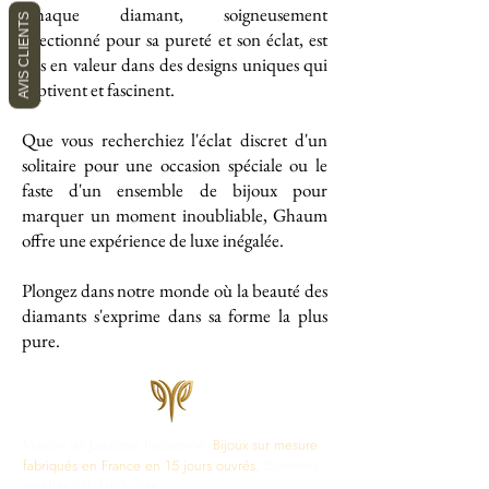
Chaque diamant, soigneusement
AVIS CLIENTS
sélectionné pour sa pureté et son éclat, est
mis en valeur dans des designs uniques qui
captivent et fascinent.
Que vous recherchiez l'éclat discret d'un
solitaire pour une occasion spéciale ou le
faste d'un ensemble de bijoux pour
marquer un moment inoubliable, Ghaum
offre une expérience de luxe inégalée.
Plongez dans notre monde où la beauté des
diamants s'exprime dans sa forme la plus
pure.
Maison de Joaillerie Parisienne.
Bijoux sur mesure
fabriqués en France en 15 jours ouvrés.
Diamants
certifiés IGI, HRD, GIA.