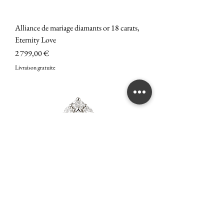
Alliance de mariage diamants or 18 carats,
Eternity Love
Prix
2 799,00 €
Livraison gratuite
Bague diamant solitaire poire G-VS, Or