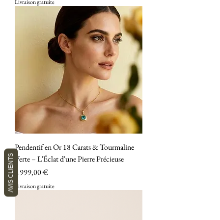
Livraison gratuite
Pendentif en Or 18 Carats & Tourmaline
AVIS CLIENTS
Verte – L'Éclat d'une Pierre Précieuse
Prix
2 999,00 €
Livraison gratuite