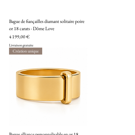
Bague de fiançailles diamant solitaire poire
or 18 carats - Dôme Love
Prix
4 199,00 €
Livraison gratuite
Création unique
Bague alliance personnalisable en or 18