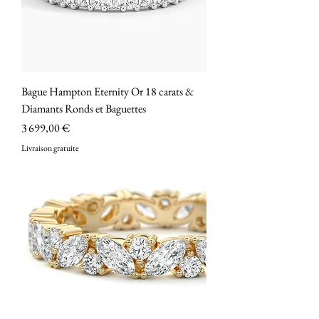
Bague Hampton Eternity Or 18 carats &
Diamants Ronds et Baguettes
Prix
3 699,00 €
Livraison gratuite