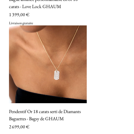
carats - Love Lock GHAUM
Prix
1 399,00 €
Livraison gratuite
Pendentif Or 18 carats serti de Diamants
Baguettes - Bagsy de GHAUM
Prix
2 699,00 €