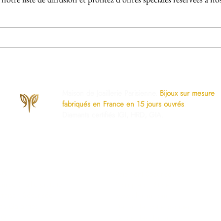
Maison de Joaillerie Parisienne.
Bijoux sur mesure
fabriqués en France en 15 jours ouvrés
.
Diamants certifiés IGI, HRD, GIA.
os Engagements
Services Dédiés
AQ
Paiement Sécurisé
mise à taille gratuite
Politique du Store
ivraison Sécurisée
www.ghaum.com
os Garanties
Demander votre baguier
.G.V
Guide des diamants