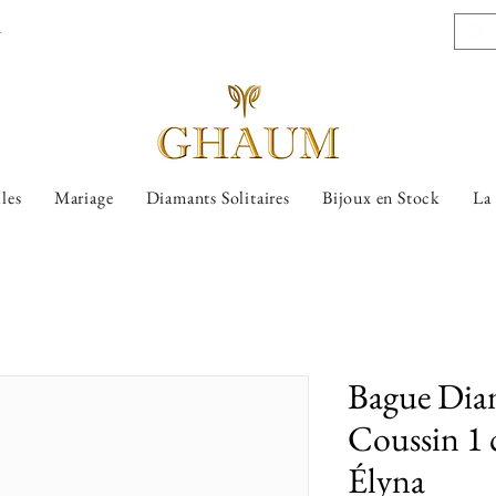
l
lles
Mariage
Diamants Solitaires
Bijoux en Stock
La
Bague Diam
Coussin 1 c
Élyna