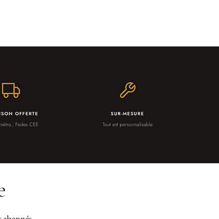
e
os abonnés.