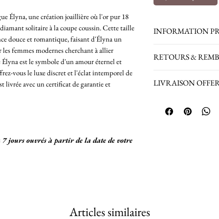
ue Élyna, une création joaillière où l'or pur 18
diamant solitaire à la coupe coussin. Cette taille
INFORMATION P
lance douce et romantique, faisant d'Élyna un
1 Diamant Solitaire
ur les femmes modernes cherchant à allier
RETOURS & REM
(extra extra blanc)
 Élyna est le symbole d'un amour éternel et
Certificat de labo
frez-vous le luxe discret et l'éclat intemporel de
Retours sur les bij
LIVRAISON OFFERTE 
 livrée avec un certificat de garantie et
Poids de la bague :
acceptés.
taille choisie)
Retours acceptés p
La Livraison est 
produits achetés en
France Métropol
connaître les condi
Envoi du Colis 
Remboursement du b
assurance jusq
à 7 jours ouvrés à partir de la date de votre
Pour une livrai
nous.
Livraison vers 
Envoi du Colis 
24h/48h/72h
Articles similaires
Nous vous comm