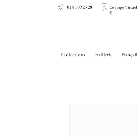
01 85 09 25 28
Essayage Virtue
©
Collections
Joaillerie
Fiançai