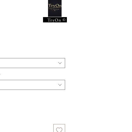
x
©
TryOn
*