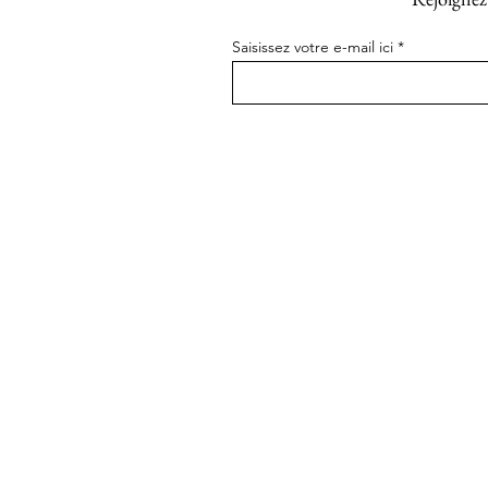
Saisissez votre e-mail ici
La Maison Ghaum
N
F
Notre Histoire
Re
Notre Savoir Faire
L
L'Equipe
N
C