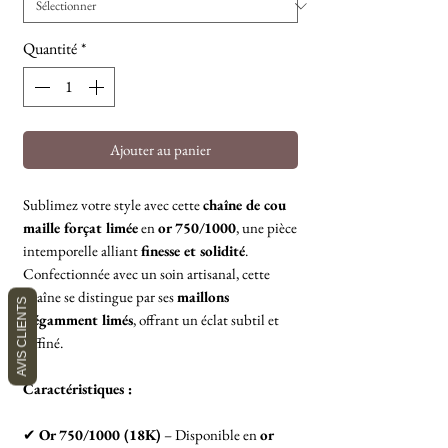
Quantité
*
Ajouter au panier
Sublimez votre style avec cette
chaîne de cou
maille forçat limée
en
or 750/1000
, une pièce
intemporelle alliant
finesse et solidité
.
Confectionnée avec un soin artisanal, cette
chaîne se distingue par ses
maillons
AVIS CLIENTS
élégamment limés
, offrant un éclat subtil et
raffiné.
Caractéristiques :
✔
Or 750/1000 (18K)
– Disponible en
or