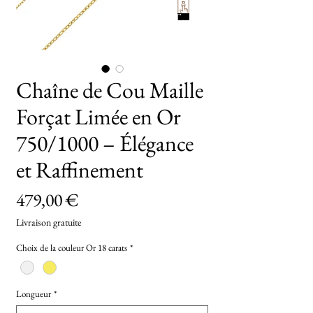
TryOn
Chaîne de Cou Maille
Forçat Limée en Or
750/1000 – Élégance
et Raffinement
Prix
479,00 €
Livraison gratuite
Choix de la couleur Or 18 carats
*
Longueur
*